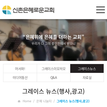
“은혜위에 은혜를 더하는 교회”
우리가 다 그의 충만한데서 받으니
어서와!
그레이스이모저모
그레이스뉴스
미디어동산
Q&A
자료실
그레이스 뉴스(행사,광고)
Home / 은혜 나눔터 /
그레이스 뉴스(행사,광고)