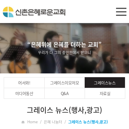
“은혜위에 은혜를 더하는 교회”
우리가 다 그의 충만한데서 받으니
어서와!
그레이스이모저모
그레이스뉴스
미디어동산
Q&A
자료실
그레이스 뉴스(행사,광고)
Home / 은혜 나눔터 /
그레이스 뉴스(행사,광고)