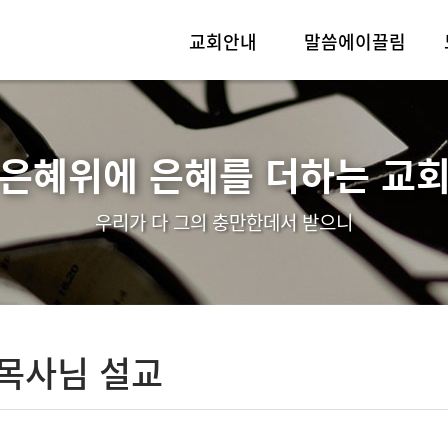
교회안내
말씀에이끌림
인사말
실시간예배
교회소개
목사님설교
“은혜위에 은혜를 더하는 교회
예배안내
우리가 다 그의 충만한데서 받으니
섬기는이들
찾아오시는길
 목사님 설교