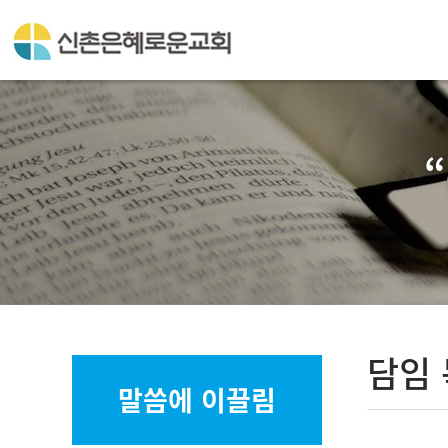
담임
말씀에 이끌림