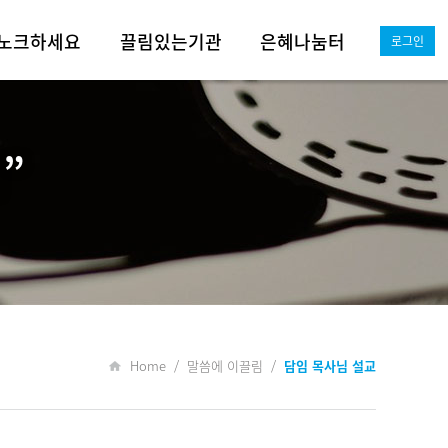
노크하세요
끌림있는기관
은혜나눔터
로그인
전도의 여정
드림 영유아부
어서와!
선교사역
예닮 유초등부
그레이스이모저모
”
실버사역
아가페 학생부
그레이스뉴스
그레이스 청년부
미디어동산
Q&A
자료실
Home / 말씀에 이끌림 /
담임 목사님 설교