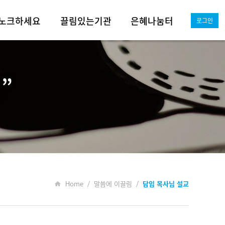
노크하세요
끌림있는기관
은혜나눔터
로그인
전도의 여정
드림 영유아부
어서와!
선교사역
예닮 유초등부
그레이스이모저모
”
실버사역
아가페 학생부
그레이스뉴스
그레이스 청년부
미디어동산
Q&A
자료실
Home / 말씀에 이끌림 /
담임 목사님 설교