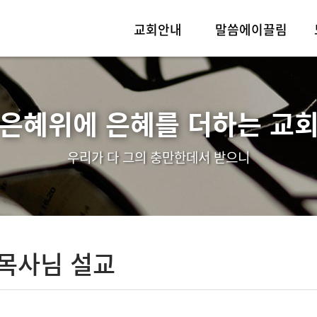
교회안내
말씀에이끌림
인사말
실시간예배
교회소개
목사님설교
“은혜위에 은혜를 더하는 교회
예배안내
우리가 다 그의 충만한데서 받으니
섬기는이들
찾아오시는길
 목사님 설교