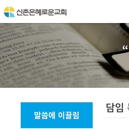
담임
말씀에 이끌림