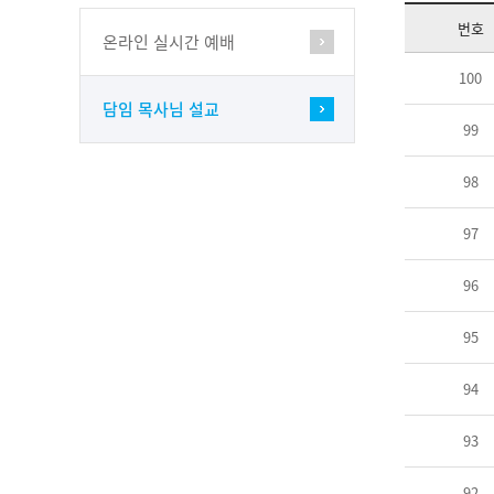
번호
온라인 실시간 예배
100
담임 목사님 설교
99
98
97
96
95
94
93
92