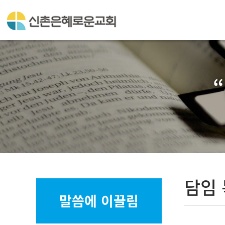
담임
말씀에 이끌림