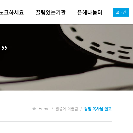
노크하세요
끌림있는기관
은혜나눔터
로그인
전도의 여정
드림 영유아부
어서와!
선교사역
예닮 유초등부
그레이스이모저모
”
실버사역
아가페 학생부
그레이스뉴스
그레이스 청년부
미디어동산
Q&A
자료실
Home / 말씀에 이끌림 /
담임 목사님 설교