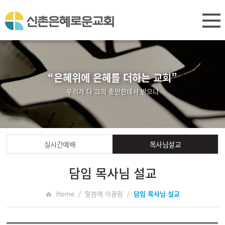
“은혜위에 은혜를 더하는 교회”
우리가 다 그의 충만한데서 받으니
실시간예배
목사님설교
담임 목사님 설교
Home / 말씀에 이끌림 /
담임 목사님 설교