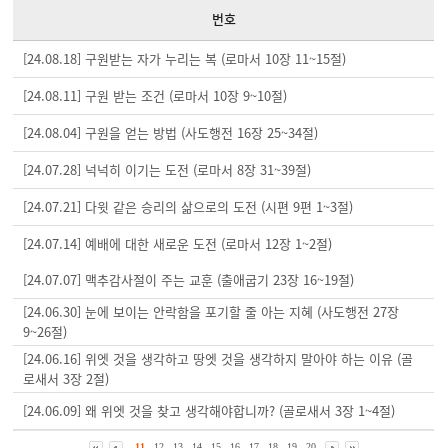
번호
[24.08.18] 구원받는 자가 누리는 복 (로마서 10장 11~15절)
[24.08.11] 구원 받는 조건 (로마서 10장 9~10절)
[24.08.04] 구원을 얻는 방법 (사도행전 16장 25~34절)
[24.07.28] 넉넉히 이기는 도전 (로마서 8장 31~39절)
[24.07.21] 다윗 같은 승리의 삶으로의 도전 (시편 9편 1~3절)
[24.07.14] 예배에 대한 새로운 도전 (로마서 12장 1~2절)
[24.07.07] 맥추감사절이 주는 교훈 (출애굽기 23장 16~19절)
[24.06.30] 눈에 보이는 안락함을 포기할 줄 아는 지혜 (사도행전 27장
9~26절)
[24.06.16] 위엣 것을 생각하고 땅엣 것을 생각하지 말아야 하는 이유 (골
로새서 3장 2절)
[24.06.09] 왜 위엣 것을 찾고 생각해야합니까? (골로새서 3장 1~4절)
11
12
13
14
15
16
17
18
19
20